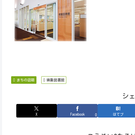
まちの話題
徳重図書館
シ
X
Facebook
はてブ
0