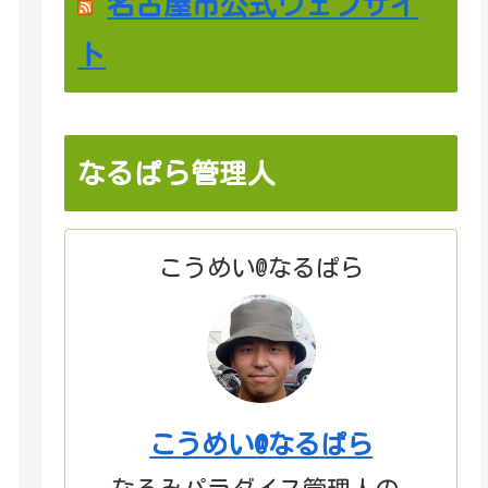
名古屋市公式ウェブサイ
ト
なるぱら管理人
こうめい@なるぱら
こうめい@なるぱら