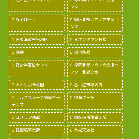
ンター
なるぱーく
緑区北部いきいき支援セ
ンター
旧東海道有松地区
イオンタウン有松
議会
緑消防署
青少年宿泊センター
緑区北部いきいき支援セ
ンター北部分室
みどりが丘公園
名古屋市緑区内
ヒルズウォーク徳重ガー
鳴海プール
デンズ
ユメリア徳重
緑区役所徳重支所
緑環境事業所
有松天満社