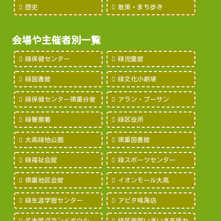
歴史
散策・まち歩き
会場や主催者別一覧
緑保健センター
緑児童館
緑図書館
緑文化小劇場
緑保健センター徳重分室
アラン・プーサン
緑警察署
緑区役所
大高緑地公園
徳重図書館
緑福祉会館
緑スポーツセンター
徳重地区会館
イオンモール大高
緑生涯学習センター
アピタ鳴海店
名古屋グランドボウル
緑区南部いきいき支援セ