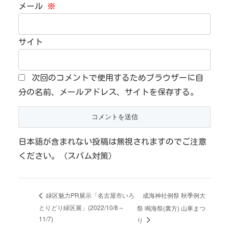
メール
※
サイト
次回のコメントで使用するためブラウザーに自
分の名前、メールアドレス、サイトを保存する。
日本語が含まれない投稿は無視されますのでご注意
ください。（スパム対策）
成海神社例祭 秋季例大
緑区魅力PR展示「名古屋市いろ
とりどり緑区展」(2022/10/8～
祭 鳴海祭(裏方) 山車まつ
11/7)
り