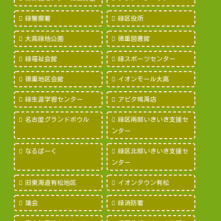
緑警察署
緑区役所
大高緑地公園
徳重図書館
緑福祉会館
緑スポーツセンター
徳重地区会館
イオンモール大高
緑生涯学習センター
アピタ鳴海店
名古屋グランドボウル
緑区南部いきいき支援セ
ンター
なるぱーく
緑区北部いきいき支援セ
ンター
旧東海道有松地区
イオンタウン有松
議会
緑消防署