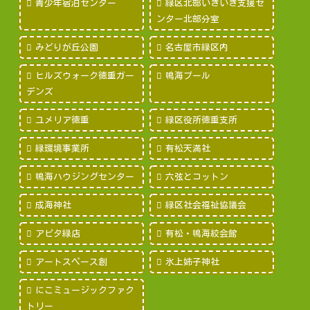
青少年宿泊センター
緑区北部いきいき支援セ
ンター北部分室
みどりが丘公園
名古屋市緑区内
ヒルズウォーク徳重ガー
鳴海プール
デンズ
ユメリア徳重
緑区役所徳重支所
緑環境事業所
有松天満社
鳴海ハウジングセンター
六弦とコットン
成海神社
緑区社会福祉協議会
アピタ緑店
有松・鳴海絞会館
アートスペース創
氷上姉子神社
にこミュージックファク
トリー