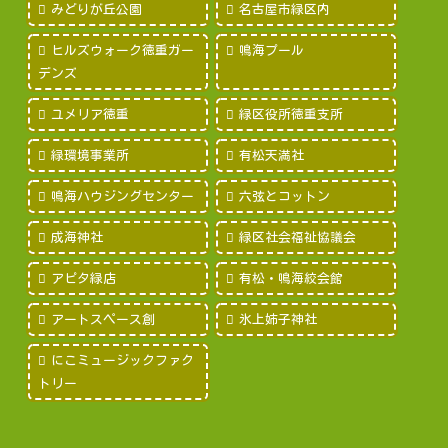
みどりが丘公園
名古屋市緑区内
ヒルズウォーク徳重ガー
鳴海プール
デンズ
ユメリア徳重
緑区役所徳重支所
緑環境事業所
有松天満社
鳴海ハウジングセンター
六弦とコットン
成海神社
緑区社会福祉協議会
アピタ緑店
有松・鳴海絞会館
アートスペース創
氷上姉子神社
にこミュージックファク
トリー