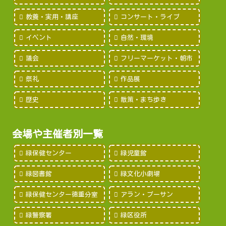
教養・実用・講座
コンサート・ライブ
イベント
自然・環境
議会
フリーマーケット・朝市
祭礼
作品展
歴史
散策・まち歩き
会場や主催者別一覧
緑保健センター
緑児童館
緑図書館
緑文化小劇場
緑保健センター徳重分室
アラン・プーサン
緑警察署
緑区役所