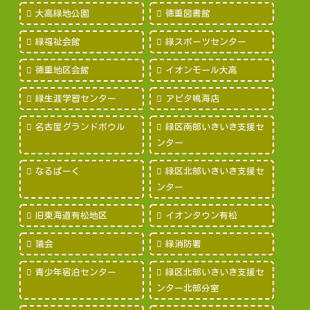
大高緑地公園
徳重図書館
緑福祉会館
緑スポーツセンター
徳重地区会館
イオンモール大高
緑生涯学習センター
アピタ鳴海店
名古屋グランドボウル
緑区南部いきいき支援セ
ンター
なるぱーく
緑区北部いきいき支援セ
ンター
旧東海道有松地区
イオンタウン有松
議会
緑消防署
青少年宿泊センター
緑区北部いきいき支援セ
ンター北部分室