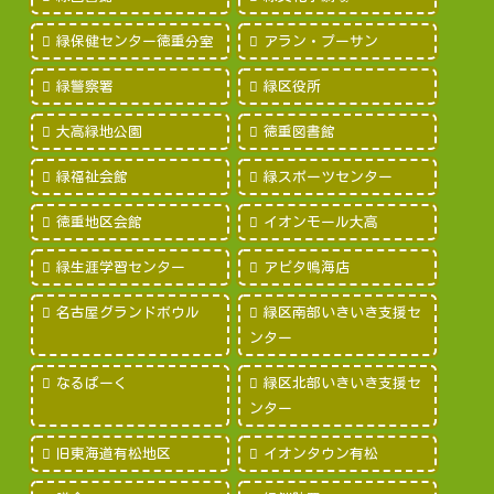
緑保健センター徳重分室
アラン・プーサン
緑警察署
緑区役所
大高緑地公園
徳重図書館
緑福祉会館
緑スポーツセンター
徳重地区会館
イオンモール大高
緑生涯学習センター
アピタ鳴海店
名古屋グランドボウル
緑区南部いきいき支援セ
ンター
なるぱーく
緑区北部いきいき支援セ
ンター
旧東海道有松地区
イオンタウン有松