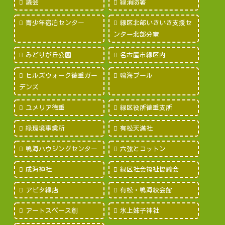
議会
緑消防署
青少年宿泊センター
緑区北部いきいき支援セ
ンター北部分室
みどりが丘公園
名古屋市緑区内
ヒルズウォーク徳重ガー
鳴海プール
デンズ
ユメリア徳重
緑区役所徳重支所
緑環境事業所
有松天満社
鳴海ハウジングセンター
六弦とコットン
成海神社
緑区社会福祉協議会
アピタ緑店
有松・鳴海絞会館
アートスペース創
氷上姉子神社