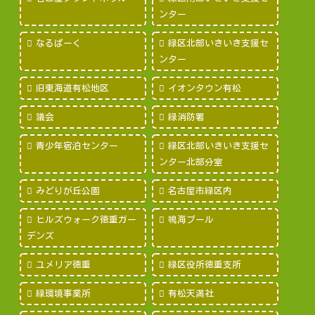
ンター
なるぱーく
緑区北部いきいき支援セ
ンター
旧東海道有松地区
イオンタウン有松
議会
緑消防署
青少年宿泊センター
緑区北部いきいき支援セ
ンター北部分室
みどりが丘公園
名古屋市緑区内
ヒルズウォーク徳重ガー
鳴海プール
デンズ
ユメリア徳重
緑区役所徳重支所
緑環境事業所
有松天満社