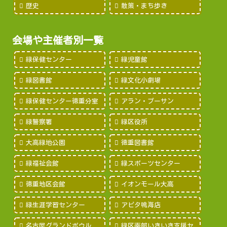
歴史
散策・まち歩き
会場や主催者別一覧
緑保健センター
緑児童館
緑図書館
緑文化小劇場
緑保健センター徳重分室
アラン・プーサン
緑警察署
緑区役所
大高緑地公園
徳重図書館
緑福祉会館
緑スポーツセンター
徳重地区会館
イオンモール大高
緑生涯学習センター
アピタ鳴海店
名古屋グランドボウル
緑区南部いきいき支援セ