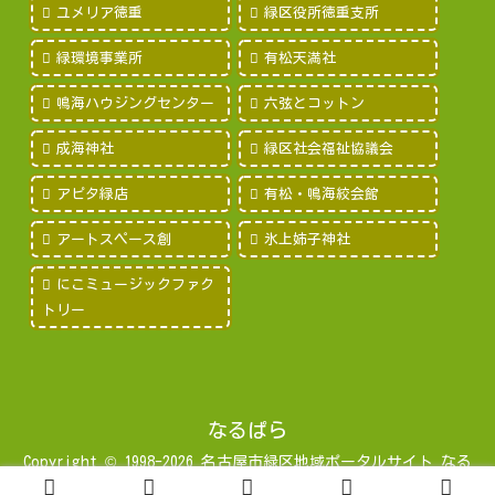
ユメリア徳重
緑区役所徳重支所
緑環境事業所
有松天満社
鳴海ハウジングセンター
六弦とコットン
成海神社
緑区社会福祉協議会
アピタ緑店
有松・鳴海絞会館
アートスペース創
氷上姉子神社
にこミュージックファク
トリー
なるぱら
Copyright © 1998-2026 名古屋市緑区地域ポータルサイト なる
みパラダイス All Rights Reserved.