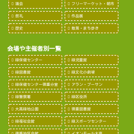
議会
フリーマーケット・朝市
祭礼
作品展
歴史
散策・まち歩き
会場や主催者別一覧
緑保健センター
緑児童館
緑図書館
緑文化小劇場
緑保健センター徳重分室
アラン・プーサン
緑警察署
緑区役所
大高緑地公園
徳重図書館
緑福祉会館
緑スポーツセンター
徳重地区会館
イオンモール大高