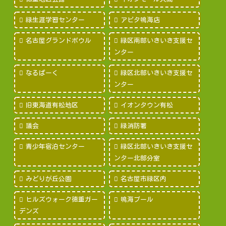
緑生涯学習センター
アピタ鳴海店
名古屋グランドボウル
緑区南部いきいき支援セ
ンター
なるぱーく
緑区北部いきいき支援セ
ンター
旧東海道有松地区
イオンタウン有松
議会
緑消防署
青少年宿泊センター
緑区北部いきいき支援セ
ンター北部分室
みどりが丘公園
名古屋市緑区内
ヒルズウォーク徳重ガー
鳴海プール
デンズ