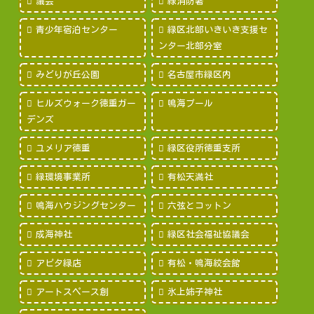
議会
緑消防署
青少年宿泊センター
緑区北部いきいき支援セ
ンター北部分室
みどりが丘公園
名古屋市緑区内
ヒルズウォーク徳重ガー
鳴海プール
デンズ
ユメリア徳重
緑区役所徳重支所
緑環境事業所
有松天満社
鳴海ハウジングセンター
六弦とコットン
成海神社
緑区社会福祉協議会
アピタ緑店
有松・鳴海絞会館
アートスペース創
氷上姉子神社