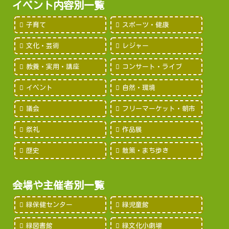
イベント内容別一覧
子育て
スポーツ・健康
文化・芸術
レジャー
教養・実用・講座
コンサート・ライブ
イベント
自然・環境
議会
フリーマーケット・朝市
祭礼
作品展
歴史
散策・まち歩き
会場や主催者別一覧
緑保健センター
緑児童館
緑図書館
緑文化小劇場