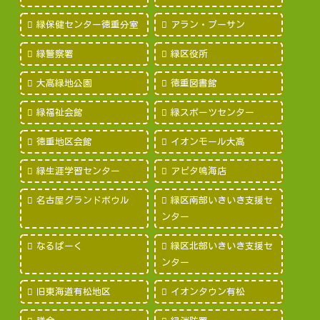
緑保健センター徳重分室
アラン・プーサン
緑警察署
緑区役所
大高緑地公園
徳重図書館
緑福祉会館
緑スポーツセンター
徳重地区会館
イオンモール大高
緑生涯学習センター
アピタ鳴海店
名古屋グランドボウル
緑区南部いきいき支援セ
ンター
なるぱーく
緑区北部いきいき支援セ
ンター
旧東海道有松地区
イオンタウン有松