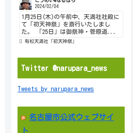
こうめい@なるぱら
2024/02/04
1月25日(木)の午前中、天満社社殿に
て「初天神祭」を斎行いたしまし
た。 「25日」は御祭神・菅原道...
有松天満社「初天神祭」
Twitter @narupara_news
Tweets by narupara_news
名古屋市公式ウェブサイ
ト