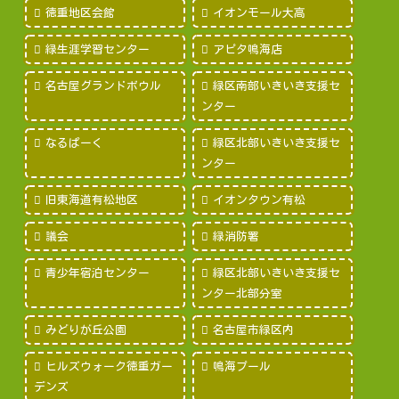
徳重地区会館
イオンモール大高
緑生涯学習センター
アピタ鳴海店
名古屋グランドボウル
緑区南部いきいき支援セ
ンター
なるぱーく
緑区北部いきいき支援セ
ンター
旧東海道有松地区
イオンタウン有松
議会
緑消防署
青少年宿泊センター
緑区北部いきいき支援セ
ンター北部分室
みどりが丘公園
名古屋市緑区内
ヒルズウォーク徳重ガー
鳴海プール
デンズ