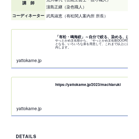
講 師
濵島正継（染色職人）
コーディネーター
武馬淑恵（有松関人案内所 所長）
「有松・鳴海絞」～自分で絞る、染める、ほどく
やっとかめ文化祭から、「やっとかめ文化祭DOORS」へ
となる、いろいろな扉を用意して、これまで以上に広く、
内します。
yattokame.jp
https://yattokame.jp/2023/machiaruki
yattokame.jp
DETAILS