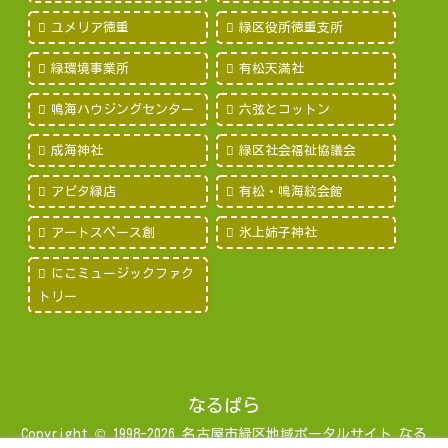
ユメリア徳重
緑区役所徳重支所
緑環境事業所
有松天満社
鳴海ハウジングセンター
六弦とコットン
成海神社
緑区社会福祉協議会
アピタ緑店
有松・鳴海絞会館
アートスペース創
氷上姉子神社
にこミュージックファク
トリー
なるぱら
Copyright © 1998-2026 名古屋市緑区地域ポータルサイト なる