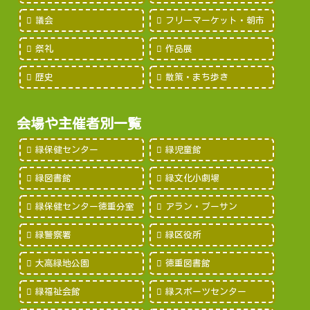
議会
フリーマーケット・朝市
祭礼
作品展
歴史
散策・まち歩き
会場や主催者別一覧
緑保健センター
緑児童館
緑図書館
緑文化小劇場
緑保健センター徳重分室
アラン・プーサン
緑警察署
緑区役所
大高緑地公園
徳重図書館
緑福祉会館
緑スポーツセンター