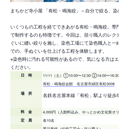
まちかど寺小屋 「有松・鳴海絞」～自分で絞る、染める
いくつもの工程を経てできあがる有松・鳴海絞。専門の
で制作するのも特徴です。今回は、括り職人のレクチャ
ぐいに縫い絞りを施し、染色工場にて染色職人と一緒に
での、手ぬぐいを仕上げる工程を体験します。
※染色時に汚れる可能性があるので、気になる方はエプロ
ください。
日 時
11/11（土）①10:00〜12:30 ②14:00〜16:30
有松・鳴海絞会館 名古屋市緑区有松3008
場 所
名鉄名古屋本線「有松」駅より徒歩5分
料 金
4,000円（入館料込み、やっとかめ文化祭オリジ
定 員
各10名
荒川泰代（伝統工芸士・括り職人）