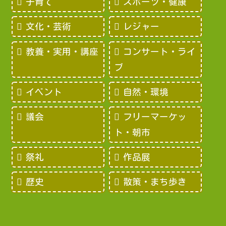
子育て
スポーツ・健康
文化・芸術
レジャー
教養・実用・講座
コンサート・ライ
ブ
イベント
自然・環境
議会
フリーマーケッ
ト・朝市
祭礼
作品展
歴史
散策・まち歩き