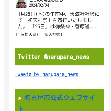
こうめい@なるぱら
2024/02/04
1月25日(木)の午前中、天満社社殿に
て「初天神祭」を斎行いたしまし
た。 「25日」は御祭神・菅原道...
有松天満社「初天神祭」
Twitter @narupara_news
Tweets by narupara_news
名古屋市公式ウェブサイ
ト