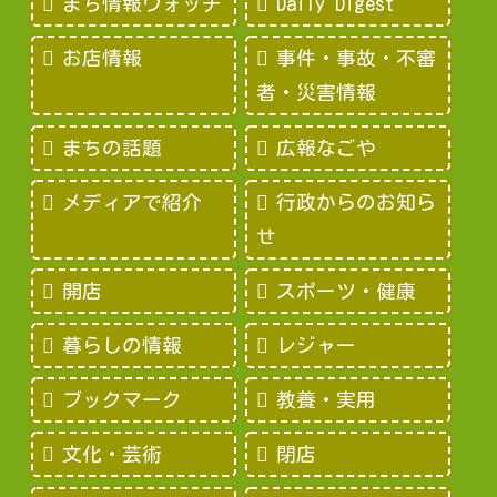
まち情報ウォッチ
Daily Digest
お店情報
事件・事故・不審
者・災害情報
まちの話題
広報なごや
メディアで紹介
行政からのお知ら
せ
開店
スポーツ・健康
暮らしの情報
レジャー
ブックマーク
教養・実用
文化・芸術
閉店