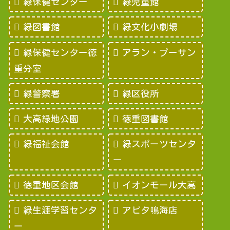
緑保健センター
緑児童館
緑図書館
緑文化小劇場
緑保健センター徳
アラン・プーサン
重分室
緑警察署
緑区役所
大高緑地公園
徳重図書館
緑福祉会館
緑スポーツセンタ
ー
徳重地区会館
イオンモール大高
緑生涯学習センタ
アピタ鳴海店
ー