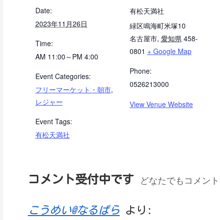
Date:
有松天満社
2023年11月26日
緑区鳴海町米塚10
名古屋市
,
愛知県
458-
Time:
0801
+ Google Map
AM 11:00～PM 4:00
Phone:
Event Categories:
0526213000
フリーマーケット・朝市
,
レジャー
View Venue Website
Event Tags:
有松天満社
コメント受付中です
どなたでもコメント
こうめい@なるぱら
より: