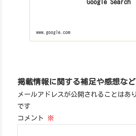
Google Search
𓇠パン×お茶
「産地問屋 宮
Instagram📱 @m
www.google.com
出店日🎪25,26
出店場所📍中広
𓇠𓇠𓇠𓇠𓇠𓇠
掲載情報に関する補足や感想など
創業1820年、
積み重ねてきた
メールアドレスが公開されることはあ
「お茶のある暮
です
会場では、自園
コメント
※
フランスパンの