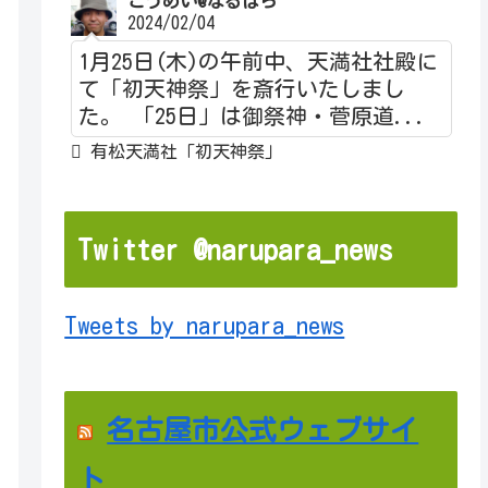
こうめい@なるぱら
2024/02/04
1月25日(木)の午前中、天満社社殿に
て「初天神祭」を斎行いたしまし
た。 「25日」は御祭神・菅原道...
有松天満社「初天神祭」
Twitter @narupara_news
Tweets by narupara_news
名古屋市公式ウェブサイ
ト