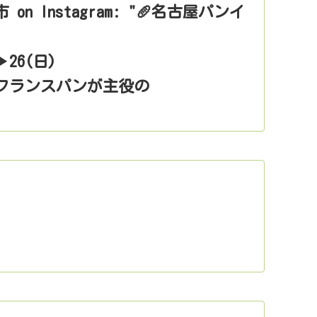
n Instagram: "🥖名古屋パンイ
▶︎26(日)
フランスパンが主役の
の市』
𓂃𓂃𓂃𓂃𓂃𓂃𓂃𓂃𓂃𓂃
いいフランスパンの日」に合わせ、
した人気ベーカリーのパンが
マルシェ。
ショップなどの
紹介してまいります。