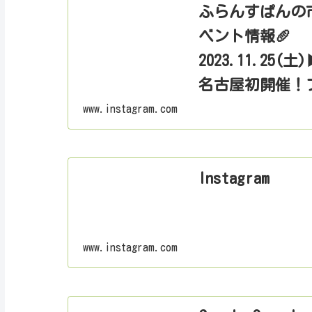
ふらんすぱんの市 o
ベント情報🥖
2023.11.25(土)
名古屋初開催！
『ふらんすぱん
www.instagram.com
𓂃𓂃𓂃𓂃𓂃𓂃
11月28日の「
Instagram
愛知県を中心と
大集結するパン
www.instagram.com
キッチンカーや
出店社さまをご