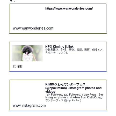
https://www.wanwonderfes.com/
www.wanwonderfes.com
NPO Kimimo lit.link
非営利団体、SNS、画像、音楽、動画、個性とス
タイルを１リンクに
lit.link
KIMIMO わんワンダーフェス
(@npokimimo) • Instagram photos and
videos
16K Followers, 820 Following, 1,260 Posts - See
Instagram photos and videos from KIMIMO わん
ワンダーフェス (@npokimimo)
www.instagram.com