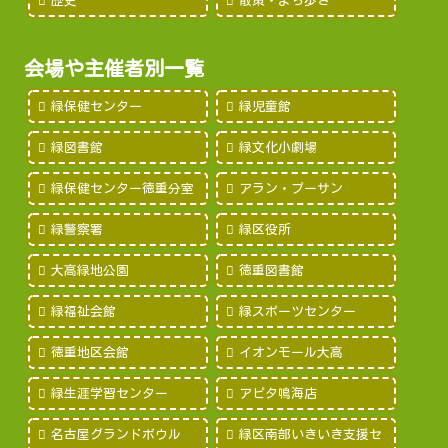
歴史
散策・まち歩き
会場や主催者別一覧
緑保健センター
緑児童館
緑図書館
緑文化小劇場
緑保健センター徳重分室
アラン・プーサン
緑警察署
緑区役所
大高緑地公園
徳重図書館
緑福祉会館
緑スポーツセンター
徳重地区会館
イオンモール大高
緑生涯学習センター
アピタ鳴海店
名古屋グランドボウル
緑区南部いきいき支援セ