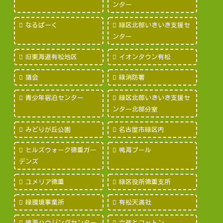
ンター
なるぱーく
緑区北部いきいき支援セ
ンター
旧東海道有松地区
イオンタウン有松
議会
緑消防署
青少年宿泊センター
緑区北部いきいき支援セ
ンター北部分室
みどりが丘公園
名古屋市緑区内
ヒルズウォーク徳重ガー
鳴海プール
デンズ
ユメリア徳重
緑区役所徳重支所
緑環境事業所
有松天満社
鳴海ハウジングセンター
六弦とコットン