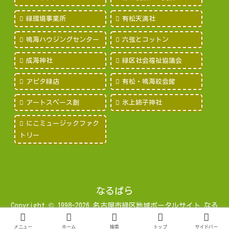
緑環境事業所
有松天満社
鳴海ハウジングセンター
六弦とコットン
成海神社
緑区社会福祉協議会
アピタ緑店
有松・鳴海絞会館
アートスペース創
氷上姉子神社
にこミュージックファク
トリー
なるぱら
Copyright © 1998-2026 名古屋市緑区地域ポータルサイト なる
みパラダイス All Rights Reserved.
メニュー
ホーム
検索
トップ
サイドバー