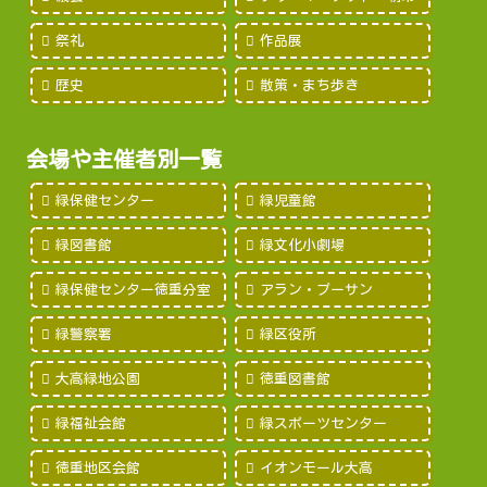
祭礼
作品展
歴史
散策・まち歩き
会場や主催者別一覧
緑保健センター
緑児童館
緑図書館
緑文化小劇場
緑保健センター徳重分室
アラン・プーサン
緑警察署
緑区役所
大高緑地公園
徳重図書館
緑福祉会館
緑スポーツセンター
徳重地区会館
イオンモール大高