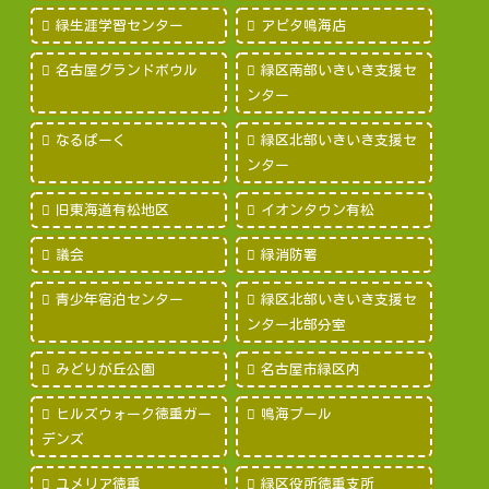
緑生涯学習センター
アピタ鳴海店
名古屋グランドボウル
緑区南部いきいき支援セ
ンター
なるぱーく
緑区北部いきいき支援セ
ンター
旧東海道有松地区
イオンタウン有松
議会
緑消防署
青少年宿泊センター
緑区北部いきいき支援セ
ンター北部分室
みどりが丘公園
名古屋市緑区内
ヒルズウォーク徳重ガー
鳴海プール
デンズ
ユメリア徳重
緑区役所徳重支所