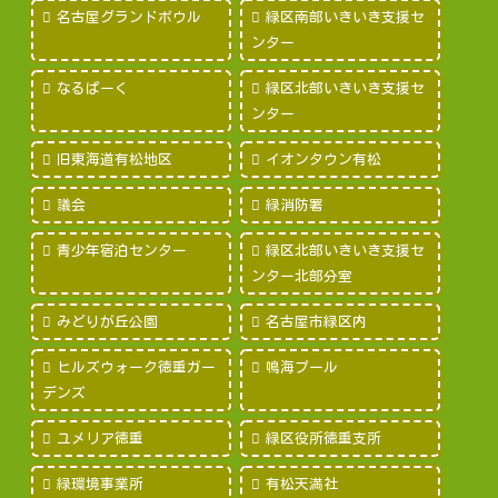
名古屋グランドボウル
緑区南部いきいき支援セ
ンター
なるぱーく
緑区北部いきいき支援セ
ンター
旧東海道有松地区
イオンタウン有松
議会
緑消防署
青少年宿泊センター
緑区北部いきいき支援セ
ンター北部分室
みどりが丘公園
名古屋市緑区内
ヒルズウォーク徳重ガー
鳴海プール
デンズ
ユメリア徳重
緑区役所徳重支所
緑環境事業所
有松天満社