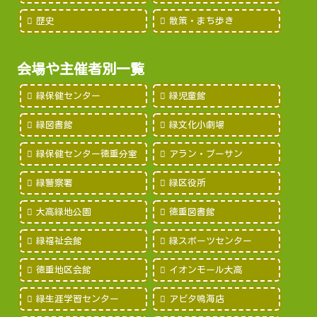
歴史
散策・まち歩き
会場や主催者別一覧
緑保健センター
緑児童館
緑図書館
緑文化小劇場
緑保健センター徳重分室
アラン・プーサン
緑警察署
緑区役所
大高緑地公園
徳重図書館
緑福祉会館
緑スポーツセンター
徳重地区会館
イオンモール大高
緑生涯学習センター
アピタ鳴海店