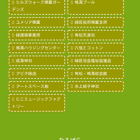
ヒルズウォーク徳重ガー
鳴海プール
デンズ
ユメリア徳重
緑区役所徳重支所
緑環境事業所
有松天満社
鳴海ハウジングセンター
六弦とコットン
成海神社
緑区社会福祉協議会
アピタ緑店
有松・鳴海絞会館
アートスペース創
氷上姉子神社
にこミュージックファク
トリー