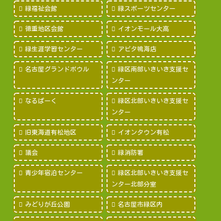
緑福祉会館
緑スポーツセンター
徳重地区会館
イオンモール大高
緑生涯学習センター
アピタ鳴海店
名古屋グランドボウル
緑区南部いきいき支援セ
ンター
なるぱーく
緑区北部いきいき支援セ
ンター
旧東海道有松地区
イオンタウン有松
議会
緑消防署
青少年宿泊センター
緑区北部いきいき支援セ
ンター北部分室
みどりが丘公園
名古屋市緑区内