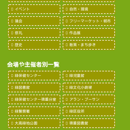
イベント
自然・環境
議会
フリーマーケット・朝市
祭礼
作品展
歴史
散策・まち歩き
会場や主催者別一覧
緑保健センター
緑児童館
緑図書館
緑文化小劇場
緑保健センター徳重分室
アラン・プーサン
緑警察署
緑区役所
大高緑地公園
徳重図書館