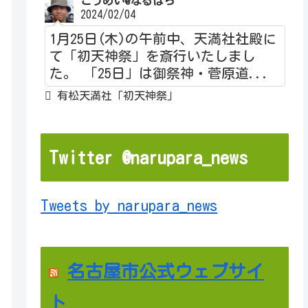
こうめい@なるぱら
2024/02/04
1月25日(木)の午前中、天満社社殿に
て「初天神祭」を斎行いたしまし
た。 「25日」は御祭神・菅原道...
有松天満社「初天神祭」
Twitter @narupara_news
Tweets by narupara_news
名古屋市公式ウェブサイ
ト