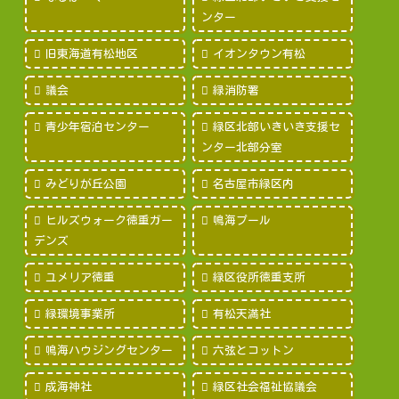
ンター
旧東海道有松地区
イオンタウン有松
議会
緑消防署
青少年宿泊センター
緑区北部いきいき支援セ
ンター北部分室
みどりが丘公園
名古屋市緑区内
ヒルズウォーク徳重ガー
鳴海プール
デンズ
ユメリア徳重
緑区役所徳重支所
緑環境事業所
有松天満社
鳴海ハウジングセンター
六弦とコットン
成海神社
緑区社会福祉協議会