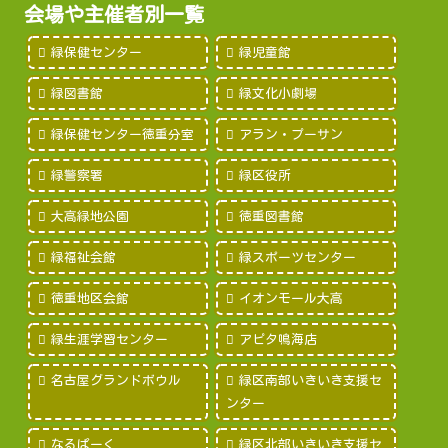
会場や主催者別一覧
緑保健センター
緑児童館
緑図書館
緑文化小劇場
緑保健センター徳重分室
アラン・プーサン
緑警察署
緑区役所
大高緑地公園
徳重図書館
緑福祉会館
緑スポーツセンター
徳重地区会館
イオンモール大高
緑生涯学習センター
アピタ鳴海店
名古屋グランドボウル
緑区南部いきいき支援セ
ンター
なるぱーく
緑区北部いきいき支援セ