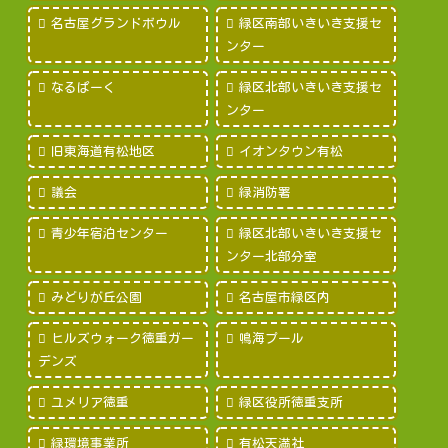
名古屋グランドボウル
緑区南部いきいき支援セ
ンター
なるぱーく
緑区北部いきいき支援セ
ンター
旧東海道有松地区
イオンタウン有松
議会
緑消防署
青少年宿泊センター
緑区北部いきいき支援セ
ンター北部分室
みどりが丘公園
名古屋市緑区内
ヒルズウォーク徳重ガー
鳴海プール
デンズ
ユメリア徳重
緑区役所徳重支所
緑環境事業所
有松天満社