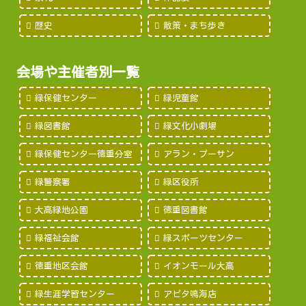
歴史
散策・まち歩き
会場や主催者別一覧
緑保健センター
緑児童館
緑図書館
緑文化小劇場
緑保健センター徳重分室
アラン・プーサン
緑警察署
緑区役所
大高緑地公園
徳重図書館
緑福祉会館
緑スポーツセンター
徳重地区会館
イオンモール大高
緑生涯学習センター
アピタ鳴海店