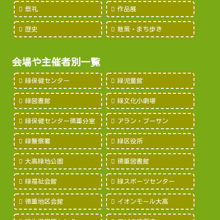
祭礼
作品展
歴史
散策・まち歩き
会場や主催者別一覧
緑保健センター
緑児童館
緑図書館
緑文化小劇場
緑保健センター徳重分室
アラン・プーサン
緑警察署
緑区役所
大高緑地公園
徳重図書館
緑福祉会館
緑スポーツセンター
徳重地区会館
イオンモール大高