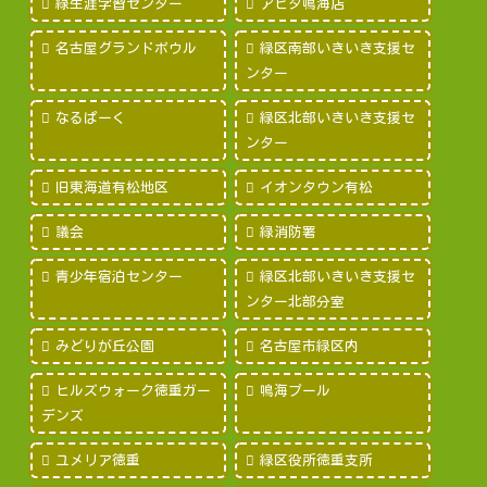
緑生涯学習センター
アピタ鳴海店
名古屋グランドボウル
緑区南部いきいき支援セ
ンター
なるぱーく
緑区北部いきいき支援セ
ンター
旧東海道有松地区
イオンタウン有松
議会
緑消防署
青少年宿泊センター
緑区北部いきいき支援セ
ンター北部分室
みどりが丘公園
名古屋市緑区内
ヒルズウォーク徳重ガー
鳴海プール
デンズ
ユメリア徳重
緑区役所徳重支所