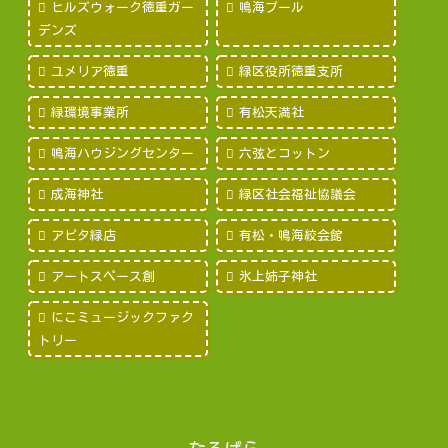
ヒルズウォーク徳重ガー
鳴海プール
デンズ
ユメリア徳重
緑区役所徳重支所
緑環境事業所
有松天満社
鳴海ハウジングセンター
六弦とコットン
成海神社
緑区社会福祉協議会
アピタ緑店
有松・鳴海絞会館
アートスペース創
氷上姉子神社
にこミュージックファク
トリー