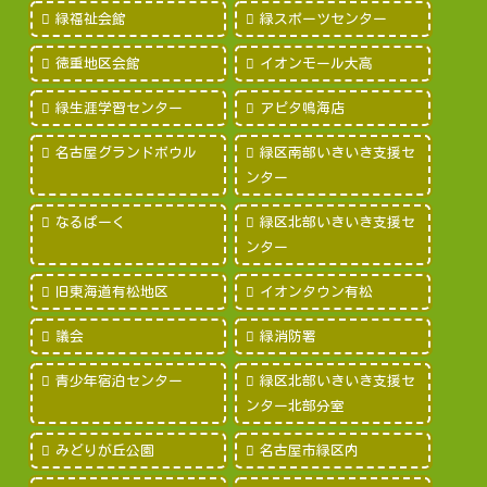
緑福祉会館
緑スポーツセンター
徳重地区会館
イオンモール大高
緑生涯学習センター
アピタ鳴海店
名古屋グランドボウル
緑区南部いきいき支援セ
ンター
なるぱーく
緑区北部いきいき支援セ
ンター
旧東海道有松地区
イオンタウン有松
議会
緑消防署
青少年宿泊センター
緑区北部いきいき支援セ
ンター北部分室
みどりが丘公園
名古屋市緑区内