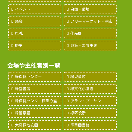
イベント
自然・環境
議会
フリーマーケット・朝市
祭礼
作品展
歴史
散策・まち歩き
会場や主催者別一覧
緑保健センター
緑児童館
緑図書館
緑文化小劇場
緑保健センター徳重分室
アラン・プーサン
緑警察署
緑区役所
大高緑地公園
徳重図書館