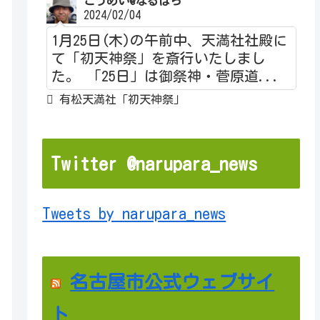
こうめい@なるぱら
2024/02/04
1月25日(木)の午前中、天満社社殿に
て「初天神祭」を斎行いたしまし
た。 「25日」は御祭神・菅原道...
有松天満社「初天神祭」
Twitter @narupara_news
Tweets by narupara_news
名古屋市公式ウェブサイ
ト