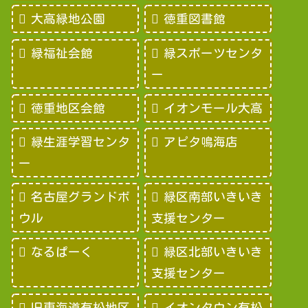
大高緑地公園
徳重図書館
緑福祉会館
緑スポーツセンタ
ー
徳重地区会館
イオンモール大高
緑生涯学習センタ
アピタ鳴海店
ー
名古屋グランドボ
緑区南部いきいき
ウル
支援センター
なるぱーく
緑区北部いきいき
支援センター
旧東海道有松地区
イオンタウン有松