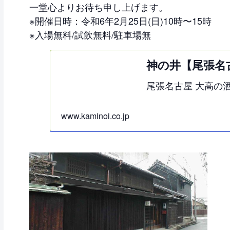
一堂心よりお待ち申し上げます。
※開催日時：令和6年2月25日(日)10時〜15時
※入場無料/試飲無料/駐車場無
神の井【尾張名
尾張名古屋 大高の
www.kaminoi.co.jp