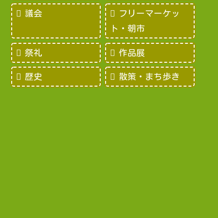
議会
フリーマーケッ
ト・朝市
祭礼
作品展
歴史
散策・まち歩き