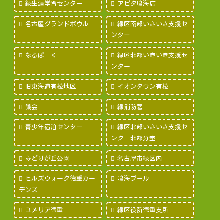
緑生涯学習センター
アピタ鳴海店
名古屋グランドボウル
緑区南部いきいき支援セ
ンター
なるぱーく
緑区北部いきいき支援セ
ンター
旧東海道有松地区
イオンタウン有松
議会
緑消防署
青少年宿泊センター
緑区北部いきいき支援セ
ンター北部分室
みどりが丘公園
名古屋市緑区内
ヒルズウォーク徳重ガー
鳴海プール
デンズ
ユメリア徳重
緑区役所徳重支所