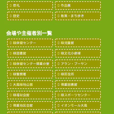
祭礼
作品展
歴史
散策・まち歩き
会場や主催者別一覧
緑保健センター
緑児童館
緑図書館
緑文化小劇場
緑保健センター徳重分室
アラン・プーサン
緑警察署
緑区役所
大高緑地公園
徳重図書館
緑福祉会館
緑スポーツセンター
徳重地区会館
イオンモール大高