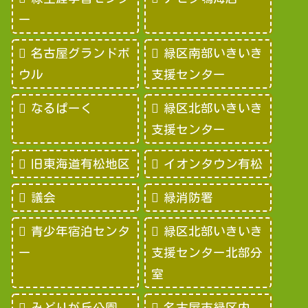
ー
名古屋グランドボ
緑区南部いきいき
ウル
支援センター
なるぱーく
緑区北部いきいき
支援センター
旧東海道有松地区
イオンタウン有松
議会
緑消防署
青少年宿泊センタ
緑区北部いきいき
ー
支援センター北部分
室
みどりが丘公園
名古屋市緑区内