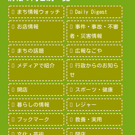
まち情報ウォッチ
Daily Digest
お店情報
事件・事故・不審
者・災害情報
まちの話題
広報なごや
メディアで紹介
行政からのお知ら
せ
開店
スポーツ・健康
暮らしの情報
レジャー
ブックマーク
教養・実用
文化・芸術
閉店