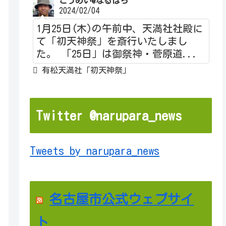
こうめい@なるぱら
2024/02/04
1月25日(木)の午前中、天満社社殿に
て「初天神祭」を斎行いたしまし
た。 「25日」は御祭神・菅原道...
有松天満社「初天神祭」
Twitter @narupara_news
Tweets by narupara_news
名古屋市公式ウェブサイ
ト