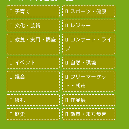
子育て
スポーツ・健康
文化・芸術
レジャー
教養・実用・講座
コンサート・ライ
ブ
イベント
自然・環境
議会
フリーマーケッ
ト・朝市
祭礼
作品展
歴史
散策・まち歩き