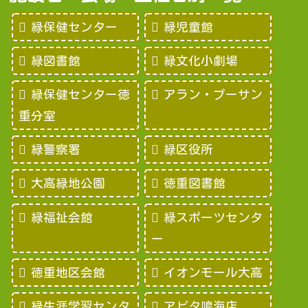
緑保健センター
緑児童館
緑図書館
緑文化小劇場
緑保健センター徳
アラン・プーサン
重分室
緑警察署
緑区役所
大高緑地公園
徳重図書館
緑福祉会館
緑スポーツセンタ
ー
徳重地区会館
イオンモール大高
緑生涯学習センタ
アピタ鳴海店