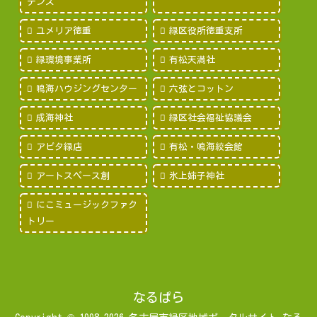
デンズ
ユメリア徳重
緑区役所徳重支所
緑環境事業所
有松天満社
鳴海ハウジングセンター
六弦とコットン
成海神社
緑区社会福祉協議会
アピタ緑店
有松・鳴海絞会館
アートスペース創
氷上姉子神社
にこミュージックファク
トリー
なるぱら