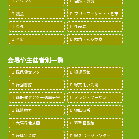
イベント
自然・環境
議会
フリーマーケット・朝市
祭礼
作品展
歴史
散策・まち歩き
会場や主催者別一覧
緑保健センター
緑児童館
緑図書館
緑文化小劇場
緑保健センター徳重分室
アラン・プーサン
緑警察署
緑区役所
大高緑地公園
徳重図書館
緑福祉会館
緑スポーツセンター