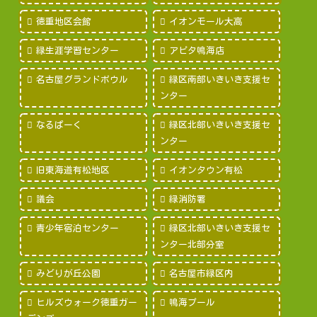
徳重地区会館
イオンモール大高
緑生涯学習センター
アピタ鳴海店
名古屋グランドボウル
緑区南部いきいき支援セ
ンター
なるぱーく
緑区北部いきいき支援セ
ンター
旧東海道有松地区
イオンタウン有松
議会
緑消防署
青少年宿泊センター
緑区北部いきいき支援セ
ンター北部分室
みどりが丘公園
名古屋市緑区内
ヒルズウォーク徳重ガー
鳴海プール