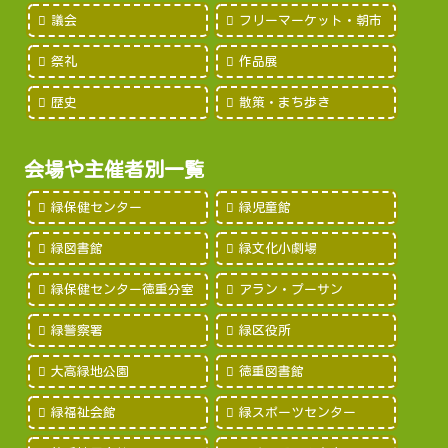
議会
フリーマーケット・朝市
祭礼
作品展
歴史
散策・まち歩き
会場や主催者別一覧
緑保健センター
緑児童館
緑図書館
緑文化小劇場
緑保健センター徳重分室
アラン・プーサン
緑警察署
緑区役所
大高緑地公園
徳重図書館
緑福祉会館
緑スポーツセンター