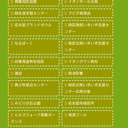
徳重地区会館
イオンモール大高
緑生涯学習センター
アピタ鳴海店
名古屋グランドボウル
緑区南部いきいき支援セ
ンター
なるぱーく
緑区北部いきいき支援セ
ンター
旧東海道有松地区
イオンタウン有松
議会
緑消防署
青少年宿泊センター
緑区北部いきいき支援セ
ンター北部分室
みどりが丘公園
名古屋市緑区内
ヒルズウォーク徳重ガー
鳴海プール
デンズ