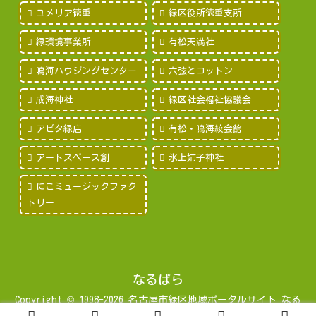
ユメリア徳重
緑区役所徳重支所
緑環境事業所
有松天満社
鳴海ハウジングセンター
六弦とコットン
成海神社
緑区社会福祉協議会
アピタ緑店
有松・鳴海絞会館
アートスペース創
氷上姉子神社
にこミュージックファク
トリー
なるぱら
Copyright © 1998-2026 名古屋市緑区地域ポータルサイト なる