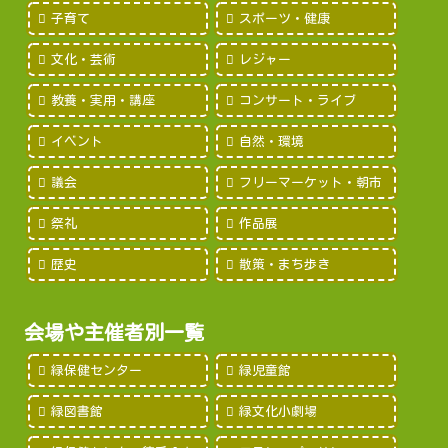
子育て
スポーツ・健康
文化・芸術
レジャー
教養・実用・講座
コンサート・ライブ
イベント
自然・環境
議会
フリーマーケット・朝市
祭礼
作品展
歴史
散策・まち歩き
会場や主催者別一覧
緑保健センター
緑児童館
緑図書館
緑文化小劇場