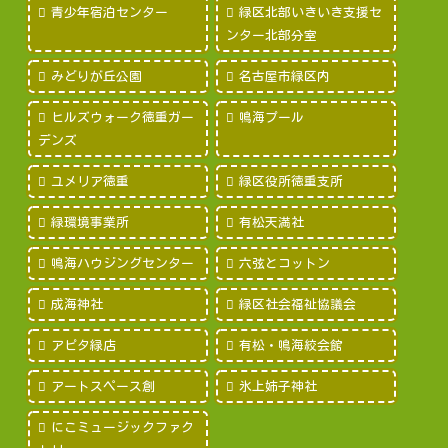
青少年宿泊センター
緑区北部いきいき支援セ
ンター北部分室
みどりが丘公園
名古屋市緑区内
ヒルズウォーク徳重ガー
鳴海プール
デンズ
ユメリア徳重
緑区役所徳重支所
緑環境事業所
有松天満社
鳴海ハウジングセンター
六弦とコットン
成海神社
緑区社会福祉協議会
アピタ緑店
有松・鳴海絞会館
アートスペース創
氷上姉子神社
にこミュージックファク