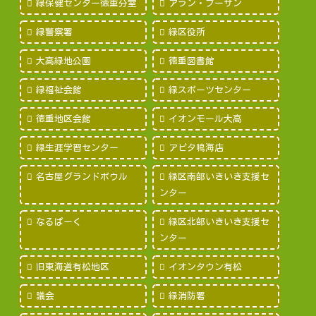
緑保健センター徳重分室
アラン・プーサン
緑警察署
緑区役所
大高緑地公園
徳重図書館
緑福祉会館
緑スポーツセンター
徳重地区会館
イオンモール大高
緑生涯学習センター
アピタ鳴海店
名古屋グランドボウル
緑区南部いきいき支援セ
ンター
なるぱーく
緑区北部いきいき支援セ
ンター
旧東海道有松地区
イオンタウン有松
議会
緑消防署