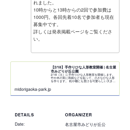
れました。
10時からと13時からの2回で参加費は
1000円。各回先着10名で参加者も現在
募集中です。
詳しくは発表掲載ページをご覧くださ
い。
【2/18】手作りひな人形教室開催 | 名古屋
市みどりが丘公園
2/18（土）に手作りひな人形教室を開催します。
竹や木の実に和紙などを貼って、小さなひな人形
を作ります。 机や棚にも置ける可愛らしい大きさ
ですヨ。
midorigaoka-park.jp
DETAILS
ORGANIZER
Date:
名古屋市みどりが丘公