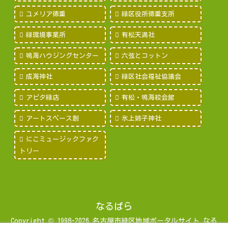
ユメリア徳重
緑区役所徳重支所
緑環境事業所
有松天満社
鳴海ハウジングセンター
六弦とコットン
成海神社
緑区社会福祉協議会
アピタ緑店
有松・鳴海絞会館
アートスペース創
氷上姉子神社
にこミュージックファク
トリー
なるぱら
Copyright © 1998-2026 名古屋市緑区地域ポータルサイト なる