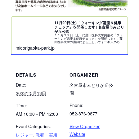
11月29日(土)「ウォーキング講座＆健康
チェック」を開催します | 名古屋市みどり
が丘公園
１１月２９日（土）に藤田医科大学共催の「ウォ
ーキング講座＆健康チェック」を開催します。藤
田医科大学の講師による正しいウォーキングの姿
勢・フォームを学び、秋の園内を散策しません
midorigaoka-park.jp
か？ご参加には事前予約が必要です。
DETAILS
ORGANIZER
Date:
名古屋市みどりが丘公
園
2023年5月13日
Phone:
Time:
052-876-9877
AM 10:00～PM 12:00
Event Categories:
View Organizer
Website
レジャー
,
教養・実用・