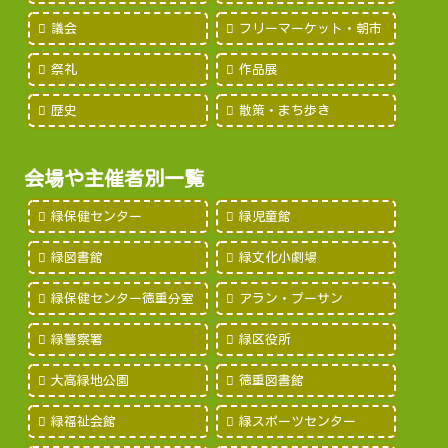
議会
フリーマーケット・朝市
祭礼
作品展
歴史
散策・まち歩き
会場や主催者別一覧
緑保健センター
緑児童館
緑図書館
緑文化小劇場
緑保健センター徳重分室
アラン・プーサン
緑警察署
緑区役所
大高緑地公園
徳重図書館
緑福祉会館
緑スポーツセンター