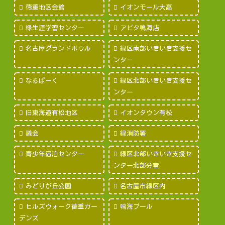
徳重地区会館
イオンモール大高
緑生涯学習センター
アピタ鳴海店
名古屋グランドボウル
緑区南部いきいき支援セ
ンター
なるぱーく
緑区北部いきいき支援セ
ンター
旧東海道有松地区
イオンタウン有松
議会
緑消防署
青少年宿泊センター
緑区北部いきいき支援セ
ンター北部分室
みどりが丘公園
名古屋市緑区内
ヒルズウォーク徳重ガー
鳴海プール
デンズ