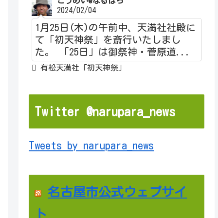
こうめい@なるぱら
2024/02/04
1月25日(木)の午前中、天満社社殿に
て「初天神祭」を斎行いたしまし
た。 「25日」は御祭神・菅原道...
有松天満社「初天神祭」
Twitter @narupara_news
Tweets by narupara_news
名古屋市公式ウェブサイ
ト