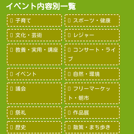
イベント内容別一覧
子育て
スポーツ・健康
文化・芸術
レジャー
教養・実用・講座
コンサート・ライ
ブ
イベント
自然・環境
議会
フリーマーケッ
ト・朝市
祭礼
作品展
歴史
散策・まち歩き