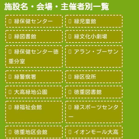
施設名・会場・主催者別一覧
緑保健センター
緑児童館
緑図書館
緑文化小劇場
緑保健センター徳
アラン・プーサン
重分室
緑警察署
緑区役所
大高緑地公園
徳重図書館
緑福祉会館
緑スポーツセンタ
ー
徳重地区会館
イオンモール大高