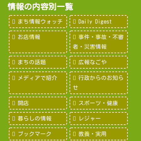
情報の内容別一覧
まち情報ウォッチ
Daily Digest
お店情報
事件・事故・不審
者・災害情報
まちの話題
広報なごや
メディアで紹介
行政からのお知ら
せ
開店
スポーツ・健康
暮らしの情報
レジャー
ブックマーク
教養・実用