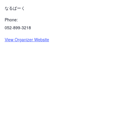
なるぱーく
Phone:
052-899-3218
View Organizer Website