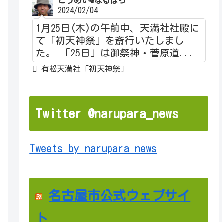
こうめい@なるぱら
2024/02/04
1月25日(木)の午前中、天満社社殿に
て「初天神祭」を斎行いたしまし
た。 「25日」は御祭神・菅原道...
有松天満社「初天神祭」
Twitter @narupara_news
Tweets by narupara_news
名古屋市公式ウェブサイ
ト