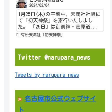
こうめい@なるぱら
2024/02/04
1月25日(木)の午前中、天満社社殿に
て「初天神祭」を斎行いたしまし
た。 「25日」は御祭神・菅原道...
有松天満社「初天神祭」
Twitter @narupara_news
Tweets by narupara_news
名古屋市公式ウェブサイ
ト