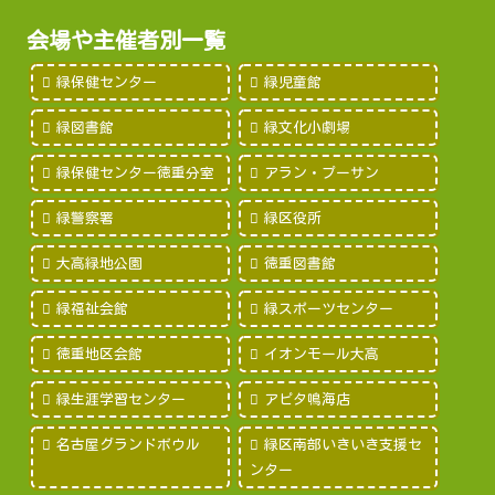
会場や主催者別一覧
緑保健センター
緑児童館
緑図書館
緑文化小劇場
緑保健センター徳重分室
アラン・プーサン
緑警察署
緑区役所
大高緑地公園
徳重図書館
緑福祉会館
緑スポーツセンター
徳重地区会館
イオンモール大高
緑生涯学習センター
アピタ鳴海店
名古屋グランドボウル
緑区南部いきいき支援セ
ンター