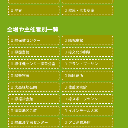
歴史
散策・まち歩き
会場や主催者別一覧
緑保健センター
緑児童館
緑図書館
緑文化小劇場
緑保健センター徳重分室
アラン・プーサン
緑警察署
緑区役所
大高緑地公園
徳重図書館
緑福祉会館
緑スポーツセンター
徳重地区会館
イオンモール大高
緑生涯学習センター
アピタ鳴海店