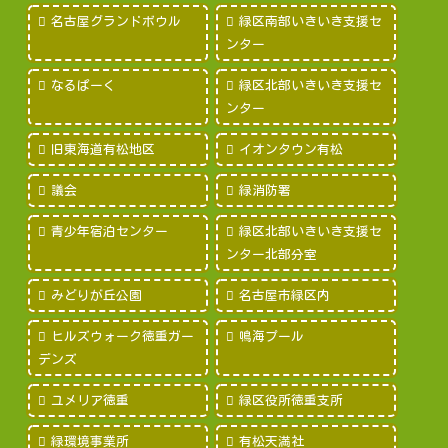
名古屋グランドボウル
緑区南部いきいき支援セ
ンター
なるぱーく
緑区北部いきいき支援セ
ンター
旧東海道有松地区
イオンタウン有松
議会
緑消防署
青少年宿泊センター
緑区北部いきいき支援セ
ンター北部分室
みどりが丘公園
名古屋市緑区内
ヒルズウォーク徳重ガー
鳴海プール
デンズ
ユメリア徳重
緑区役所徳重支所
緑環境事業所
有松天満社