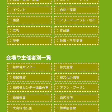
イベント
自然・環境
議会
フリーマーケット・朝市
祭礼
作品展
歴史
散策・まち歩き
会場や主催者別一覧
緑保健センター
緑児童館
緑図書館
緑文化小劇場
緑保健センター徳重分室
アラン・プーサン
緑警察署
緑区役所
大高緑地公園
徳重図書館