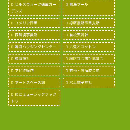
ヒルズウォーク徳重ガー
鳴海プール
デンズ
ユメリア徳重
緑区役所徳重支所
緑環境事業所
有松天満社
鳴海ハウジングセンター
六弦とコットン
成海神社
緑区社会福祉協議会
アピタ緑店
有松・鳴海絞会館
アートスペース創
氷上姉子神社
にこミュージックファク
トリー