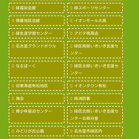
緑福祉会館
緑スポーツセンター
徳重地区会館
イオンモール大高
緑生涯学習センター
アピタ鳴海店
名古屋グランドボウル
緑区南部いきいき支援セ
ンター
なるぱーく
緑区北部いきいき支援セ
ンター
旧東海道有松地区
イオンタウン有松
議会
緑消防署
青少年宿泊センター
緑区北部いきいき支援セ
ンター北部分室
みどりが丘公園
名古屋市緑区内