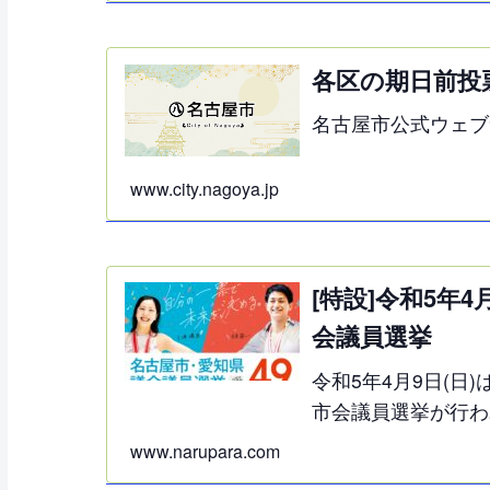
各区の期日前投
名古屋市公式ウェブ
www.city.nagoya.jp
[特設]令和5年
会議員選挙
令和5年4月9日(
市会議員選挙が行わ
報ページを作成しま
www.narupara.com
古屋市議会議員一般