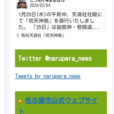
こうめい@なるぱら
2024/02/04
1月25日(木)の午前中、天満社社殿に
て「初天神祭」を斎行いたしまし
た。 「25日」は御祭神・菅原道...
有松天満社「初天神祭」
Twitter @narupara_news
Tweets by narupara_news
名古屋市公式ウェブサイ
ト