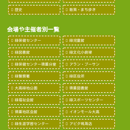
歴史
散策・まち歩き
会場や主催者別一覧
緑保健センター
緑児童館
緑図書館
緑文化小劇場
緑保健センター徳重分室
アラン・プーサン
緑警察署
緑区役所
大高緑地公園
徳重図書館
緑福祉会館
緑スポーツセンター
徳重地区会館
イオンモール大高
緑生涯学習センター
アピタ鳴海店