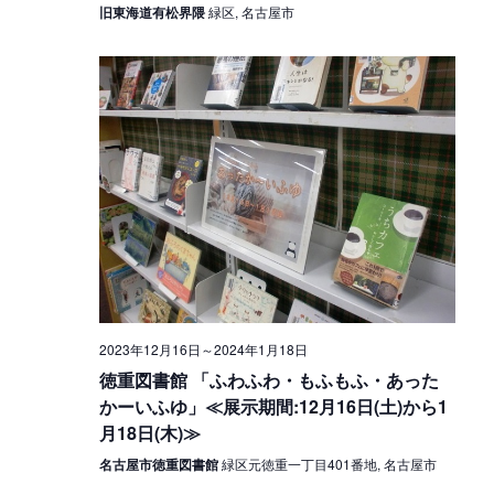
w
o
旧東海道有松界隈
緑区, 名古屋市
s
n
N
a
v
i
g
a
t
2023年12月16日
～
2024年1月18日
i
徳重図書館 「ふわふわ・もふもふ・あった
o
かーいふゆ」≪展示期間:12月16日(土)から1
月18日(木)≫
n
名古屋市徳重図書館
緑区元徳重一丁目401番地, 名古屋市