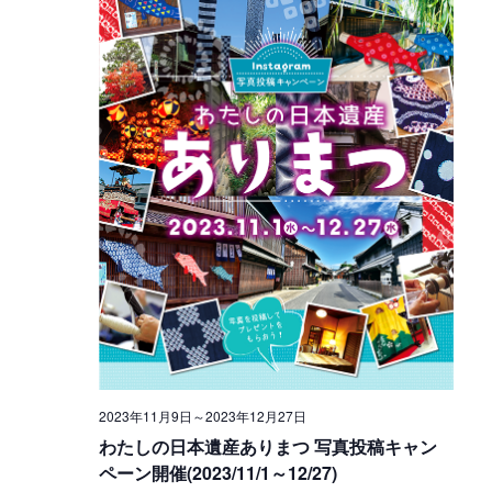
S
i
a
e
e
t
e
a
w
.
r
s
c
N
h
a
a
v
n
i
d
g
V
a
2023年11月9日
～
2023年12月27日
i
t
わたしの日本遺産ありまつ 写真投稿キャン
e
i
ペーン開催(2023/11/1～12/27)