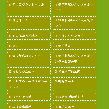
名古屋グランドボウル
緑区南部いきいき支援セ
ンター
なるぱーく
緑区北部いきいき支援セ
ンター
旧東海道有松地区
イオンタウン有松
議会
緑消防署
青少年宿泊センター
緑区北部いきいき支援セ
ンター北部分室
みどりが丘公園
名古屋市緑区内
ヒルズウォーク徳重ガー
鳴海プール
デンズ
ユメリア徳重
緑区役所徳重支所
緑環境事業所
有松天満社