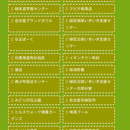
緑生涯学習センター
アピタ鳴海店
名古屋グランドボウル
緑区南部いきいき支援セ
ンター
なるぱーく
緑区北部いきいき支援セ
ンター
旧東海道有松地区
イオンタウン有松
議会
緑消防署
青少年宿泊センター
緑区北部いきいき支援セ
ンター北部分室
みどりが丘公園
名古屋市緑区内
ヒルズウォーク徳重ガー
鳴海プール
デンズ