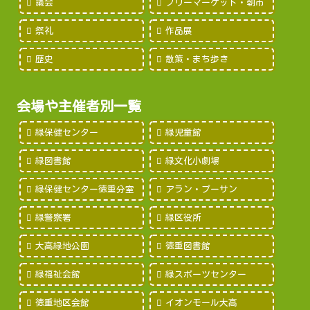
議会
フリーマーケット・朝市
祭礼
作品展
歴史
散策・まち歩き
会場や主催者別一覧
緑保健センター
緑児童館
緑図書館
緑文化小劇場
緑保健センター徳重分室
アラン・プーサン
緑警察署
緑区役所
大高緑地公園
徳重図書館
緑福祉会館
緑スポーツセンター
徳重地区会館
イオンモール大高