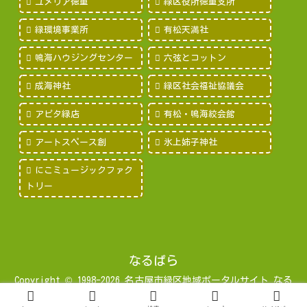
ユメリア徳重
緑区役所徳重支所
緑環境事業所
有松天満社
鳴海ハウジングセンター
六弦とコットン
成海神社
緑区社会福祉協議会
アピタ緑店
有松・鳴海絞会館
アートスペース創
氷上姉子神社
にこミュージックファク
トリー
なるぱら
Copyright © 1998-2026 名古屋市緑区地域ポータルサイト なる
みパラダイス All Rights Reserved.