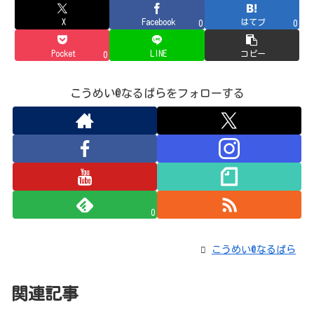
X
Facebook
はてブ
0
0
Pocket
LINE
コピー
0
こうめい@なるぱらをフォローする
0
こうめい@なるぱら
関連記事