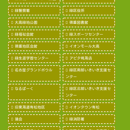
緑警察署
緑区役所
大高緑地公園
徳重図書館
緑福祉会館
緑スポーツセンター
徳重地区会館
イオンモール大高
緑生涯学習センター
アピタ鳴海店
名古屋グランドボウル
緑区南部いきいき支援セ
ンター
なるぱーく
緑区北部いきいき支援セ
ンター
旧東海道有松地区
イオンタウン有松
議会
緑消防署