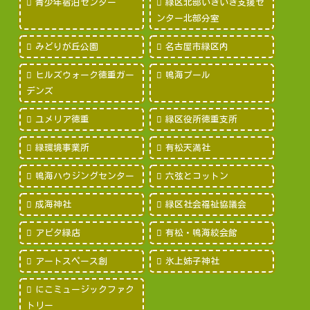
青少年宿泊センター
緑区北部いきいき支援セ
ンター北部分室
みどりが丘公園
名古屋市緑区内
ヒルズウォーク徳重ガー
鳴海プール
デンズ
ユメリア徳重
緑区役所徳重支所
緑環境事業所
有松天満社
鳴海ハウジングセンター
六弦とコットン
成海神社
緑区社会福祉協議会
アピタ緑店
有松・鳴海絞会館
アートスペース創
氷上姉子神社
にこミュージックファク
トリー