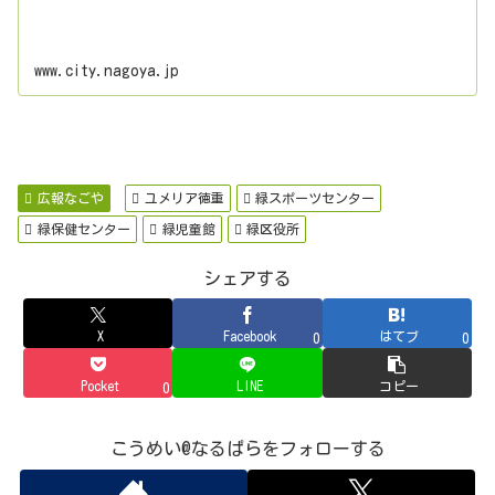
www.city.nagoya.jp
広報なごや
ユメリア徳重
緑スポーツセンター
緑保健センター
緑児童館
緑区役所
シェアする
X
Facebook
はてブ
0
0
Pocket
LINE
コピー
0
こうめい@なるぱらをフォローする