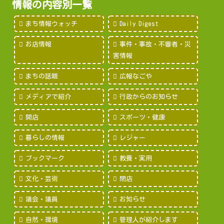
情報の内容別一覧
まち情報ウォッチ
Daily Digest
お店情報
事件・事故・不審者・災
害情報
まちの話題
広報なごや
メディアで紹介
行政からのお知らせ
開店
スポーツ・健康
暮らしの情報
レジャー
ブックマーク
教養・実用
文化・芸術
閉店
議会・議員
お知らせ
自然・環境
管理人が紹介します