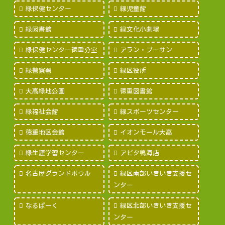
緑保健センター
緑児童館
緑図書館
緑文化小劇場
緑保健センター徳重分室
アラン・プーサン
緑警察署
緑区役所
大高緑地公園
徳重図書館
緑福祉会館
緑スポーツセンター
徳重地区会館
イオンモール大高
緑生涯学習センター
アピタ鳴海店
名古屋グランドボウル
緑区南部いきいき支援セ
ンター
なるぱーく
緑区北部いきいき支援セ
ンター