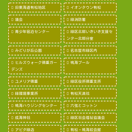
旧東海道有松地区
イオンタウン有松
議会
緑消防署
青少年宿泊センター
緑区北部いきいき支援セ
ンター北部分室
みどりが丘公園
名古屋市緑区内
ヒルズウォーク徳重ガー
鳴海プール
デンズ
ユメリア徳重
緑区役所徳重支所
緑環境事業所
有松天満社
鳴海ハウジングセンター
六弦とコットン
成海神社
緑区社会福祉協議会
アピタ緑店
有松・鳴海絞会館