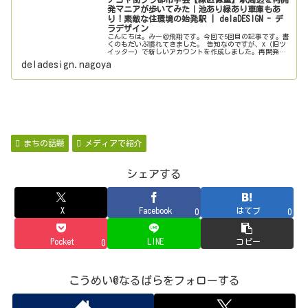
発マニアが歩いてみた｜池あり緑あり車庫もあ
り！素敵な住環境の始発駅 | delaDESIGN - デ
ラデザイン
こんにちは。みー＠飛翔です。今回で5回目の記事です。書
くのもだいぶ慣れてきました。 告知なのですが、X（旧ツ
イッター）で新しいアカウントを作成しました。再開発以
外のことも広くつぶやくサブアカとして運用していきたい
deladesign.nagoya
と思います。delaDESI
まちの話題
メディアで紹介
シェアする
X
Facebook
はてブ
0
0
Pocket
LINE
コピー
0
こうめい@なるぱらをフォローする