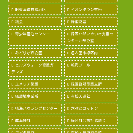
旧東海道有松地区
イオンタウン有松
議会
緑消防署
青少年宿泊センター
緑区北部いきいき支援セ
ンター北部分室
みどりが丘公園
名古屋市緑区内
ヒルズウォーク徳重ガー
鳴海プール
デンズ
ユメリア徳重
緑区役所徳重支所
緑環境事業所
有松天満社
鳴海ハウジングセンター
六弦とコットン
成海神社
緑区社会福祉協議会
アピタ緑店
有松・鳴海絞会館