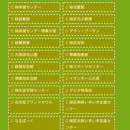
緑保健センター
緑児童館
緑図書館
緑文化小劇場
緑保健センター徳重分室
アラン・プーサン
緑警察署
緑区役所
大高緑地公園
徳重図書館
緑福祉会館
緑スポーツセンター
徳重地区会館
イオンモール大高
緑生涯学習センター
アピタ鳴海店
名古屋グランドボウル
緑区南部いきいき支援セ
ンター
なるぱーく
緑区北部いきいき支援セ
ンター