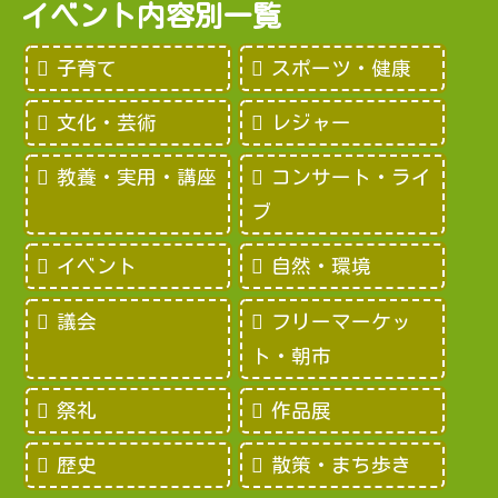
イベント内容別一覧
子育て
スポーツ・健康
文化・芸術
レジャー
教養・実用・講座
コンサート・ライ
ブ
イベント
自然・環境
議会
フリーマーケッ
ト・朝市
祭礼
作品展
歴史
散策・まち歩き