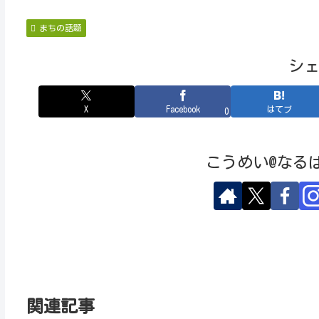
まちの話題
シ
X
Facebook
はてブ
0
こうめい@なる
関連記事