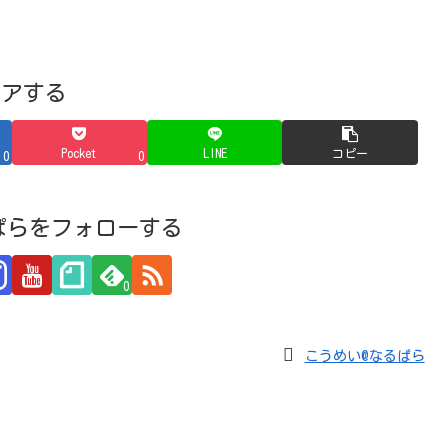
ェアする
Pocket
LINE
コピー
0
0
ぱらをフォローする
0
こうめい@なるぱら