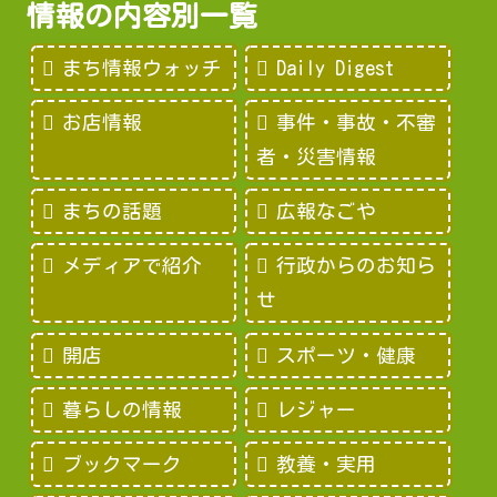
情報の内容別一覧
まち情報ウォッチ
Daily Digest
お店情報
事件・事故・不審
者・災害情報
まちの話題
広報なごや
メディアで紹介
行政からのお知ら
せ
開店
スポーツ・健康
暮らしの情報
レジャー
ブックマーク
教養・実用