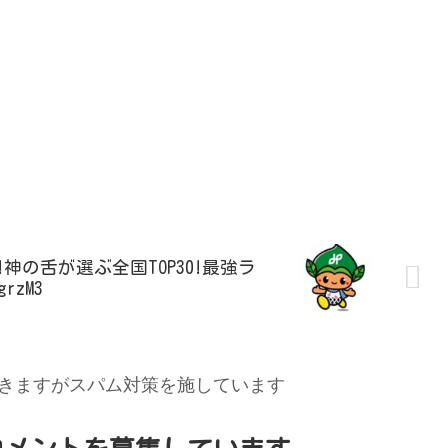
神の舌が選ぶ全国TOP30!最強ラ
rzM3
きますがスパム対策を施しています