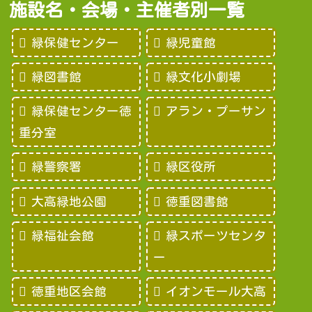
施設名・会場・主催者別一覧
緑保健センター
緑児童館
緑図書館
緑文化小劇場
緑保健センター徳
アラン・プーサン
重分室
緑警察署
緑区役所
大高緑地公園
徳重図書館
緑福祉会館
緑スポーツセンタ
ー
徳重地区会館
イオンモール大高