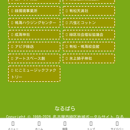
緑環境事業所
有松天満社
鳴海ハウジングセンター
六弦とコットン
成海神社
緑区社会福祉協議会
アピタ緑店
有松・鳴海絞会館
アートスペース創
氷上姉子神社
にこミュージックファク
トリー
なるぱら
Copyright © 1998-2026 名古屋市緑区地域ポータルサイト なる
みパラダイス All Rights Reserved.
メニュー
ホーム
検索
トップ
サイドバー