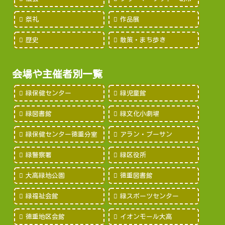
祭礼
作品展
歴史
散策・まち歩き
会場や主催者別一覧
緑保健センター
緑児童館
緑図書館
緑文化小劇場
緑保健センター徳重分室
アラン・プーサン
緑警察署
緑区役所
大高緑地公園
徳重図書館
緑福祉会館
緑スポーツセンター
徳重地区会館
イオンモール大高