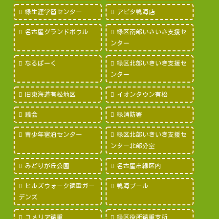
緑生涯学習センター
アピタ鳴海店
名古屋グランドボウル
緑区南部いきいき支援セ
ンター
なるぱーく
緑区北部いきいき支援セ
ンター
旧東海道有松地区
イオンタウン有松
議会
緑消防署
青少年宿泊センター
緑区北部いきいき支援セ
ンター北部分室
みどりが丘公園
名古屋市緑区内
ヒルズウォーク徳重ガー
鳴海プール
デンズ
ユメリア徳重
緑区役所徳重支所