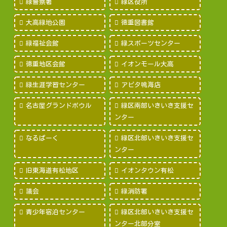
緑警察署
緑区役所
大高緑地公園
徳重図書館
緑福祉会館
緑スポーツセンター
徳重地区会館
イオンモール大高
緑生涯学習センター
アピタ鳴海店
名古屋グランドボウル
緑区南部いきいき支援セ
ンター
なるぱーく
緑区北部いきいき支援セ
ンター
旧東海道有松地区
イオンタウン有松
議会
緑消防署
青少年宿泊センター
緑区北部いきいき支援セ
ンター北部分室