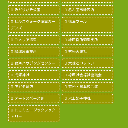
みどりが丘公園
名古屋市緑区内
ヒルズウォーク徳重ガー
鳴海プール
デンズ
ユメリア徳重
緑区役所徳重支所
緑環境事業所
有松天満社
鳴海ハウジングセンター
六弦とコットン
成海神社
緑区社会福祉協議会
アピタ緑店
有松・鳴海絞会館
アートスペース創
氷上姉子神社
にこミュージックファク
トリー