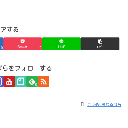
ェアする
Pocket
LINE
コピー
0
0
ぱらをフォローする
0
こうめい@なるぱら