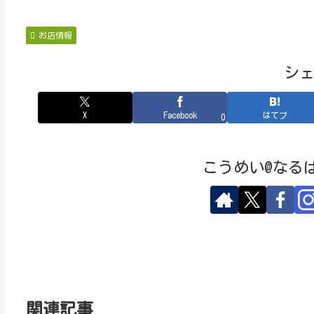
お店情報
シ
X
Facebook
はてブ
0
こうめい@なる
関連記事