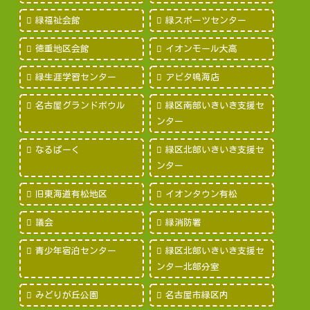
緑福祉会館
緑スポーツセンター
徳重地区会館
イオンモール大高
緑生涯学習センター
アピタ鳴海店
名古屋グランドボウル
緑区南部いきいき支援セ
ンター
なるぱーく
緑区北部いきいき支援セ
ンター
旧東海道有松地区
イオンタウン有松
議会
緑消防署
青少年宿泊センター
緑区北部いきいき支援セ
ンター北部分室
みどりが丘公園
名古屋市緑区内