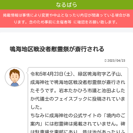
なるぱら
掲載情報は事情により変更や中止となったり内容が間違っている場合があ
ります。念のため事前に主催者等 に確認をお願い致します。
鳴海地区戦没者慰霊祭が斎行される
2023/04/23
令和5年4月23日(土)、緑区鳴海町字乙子山、
成海神社で鳴海地区戦没者慰霊祭が斎行され
たそうです。岩本たかひろ市議と池田よした
か代議士のフェイスブックに投稿されていま
した。
ちなみに成海神社の公式サイトの「境内のご
案内」には慰霊碑は掲載されていません。碑
は駐車場北東部にあり、昔は池があったりふ