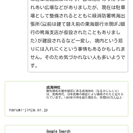
れあい広場などがありましたが、現在は駐車
場として整備されるとともに緑消防署鳴海出
張所(以前は建て替え前の東海銀行※現UFJ銀
行の鳴海支店が仮設されたこともありまし
た)が建設されるなど一変し、境内という括
りには入れにくという事情もあるかもしれま
せん。そのため気づかれない人も多いようで
す。
成海神社
愛知県名古屋市緑区にある成海神社（なるみじんじゃ）
は、飛鳥時代、日本武尊の縁由により鎮座されたと伝えら
れています。1300年の時を経た現在も、年間200万人以上の
参拝者が訪れる、由緒正しい神社です。
narumi-jinja.or.jp
Google Search