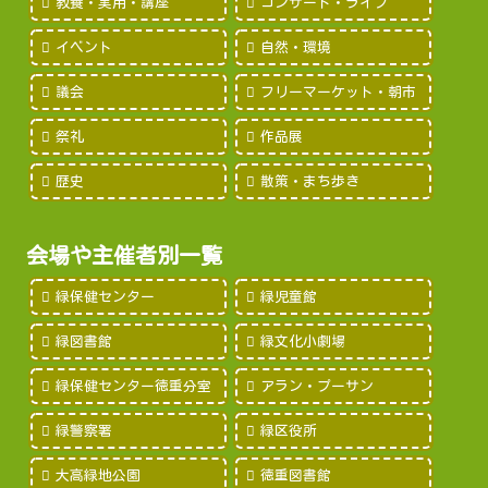
教養・実用・講座
コンサート・ライブ
イベント
自然・環境
議会
フリーマーケット・朝市
祭礼
作品展
歴史
散策・まち歩き
会場や主催者別一覧
緑保健センター
緑児童館
緑図書館
緑文化小劇場
緑保健センター徳重分室
アラン・プーサン
緑警察署
緑区役所
大高緑地公園
徳重図書館