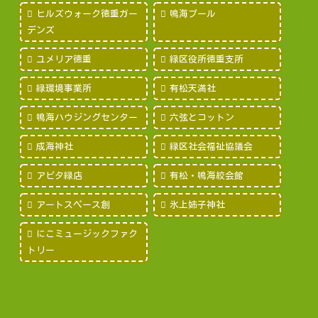
ヒルズウォーク徳重ガー
鳴海プール
デンズ
ユメリア徳重
緑区役所徳重支所
緑環境事業所
有松天満社
鳴海ハウジングセンター
六弦とコットン
成海神社
緑区社会福祉協議会
アピタ緑店
有松・鳴海絞会館
アートスペース創
氷上姉子神社
にこミュージックファク
トリー