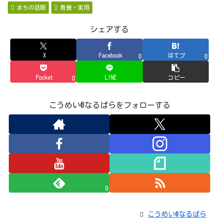
まちの話題
教養・実用
シェアする
X
Facebook
はてブ
0
0
Pocket
LINE
コピー
0
こうめい@なるぱらをフォローする
0
こうめい@なるぱら