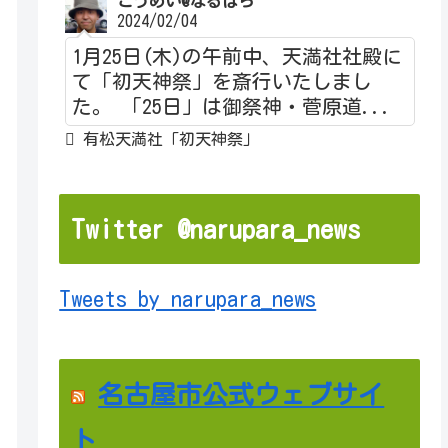
こうめい@なるぱら
2024/02/04
1月25日(木)の午前中、天満社社殿に
て「初天神祭」を斎行いたしまし
た。 「25日」は御祭神・菅原道...
有松天満社「初天神祭」
Twitter @narupara_news
Tweets by narupara_news
名古屋市公式ウェブサイ
ト