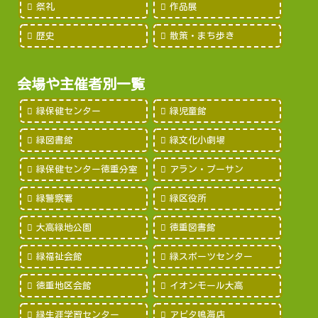
祭礼
作品展
歴史
散策・まち歩き
会場や主催者別一覧
緑保健センター
緑児童館
緑図書館
緑文化小劇場
緑保健センター徳重分室
アラン・プーサン
緑警察署
緑区役所
大高緑地公園
徳重図書館
緑福祉会館
緑スポーツセンター
徳重地区会館
イオンモール大高
緑生涯学習センター
アピタ鳴海店