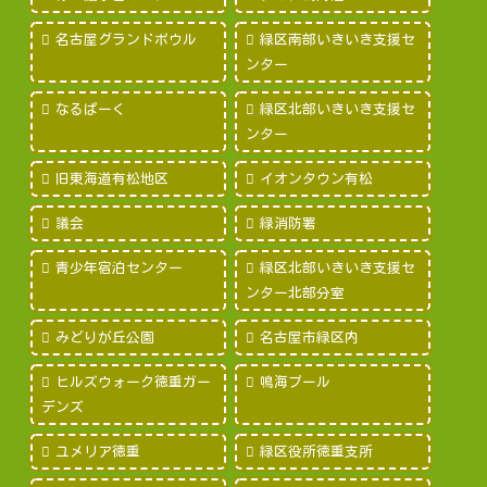
名古屋グランドボウル
緑区南部いきいき支援セ
ンター
なるぱーく
緑区北部いきいき支援セ
ンター
旧東海道有松地区
イオンタウン有松
議会
緑消防署
青少年宿泊センター
緑区北部いきいき支援セ
ンター北部分室
みどりが丘公園
名古屋市緑区内
ヒルズウォーク徳重ガー
鳴海プール
デンズ
ユメリア徳重
緑区役所徳重支所