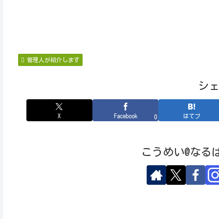
管理人が紹介します
シ
X
Facebook
はてブ
0
こうめい@なる