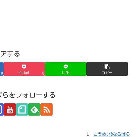
ェアする
Pocket
LINE
コピー
0
0
ぱらをフォローする
0
こうめい@なるぱら